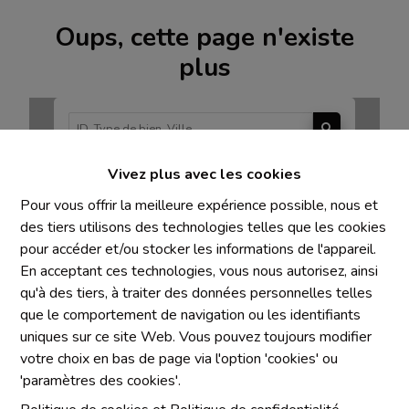
Oups, cette page n'existe
plus
Vivez plus avec les cookies
À Vendre
À Louer
Pour vous offrir la meilleure expérience possible, nous et
des tiers utilisons des technologies telles que les cookies
pour accéder et/ou stocker les informations de l'appareil.
En acceptant ces technologies, vous nous autorisez, ainsi
qu'à des tiers, à traiter des données personnelles telles
Mentions obligatoires
que le comportement de navigation ou les identifiants
uniques sur ce site Web. Vous pouvez toujours modifier
Chaque agence est juridiquement et financièrement
votre choix en bas de page via l'option 'cookies' ou
indépendante
'paramètres des cookies'.
SRL IMMO Water Lane - TVA BE 0755330288