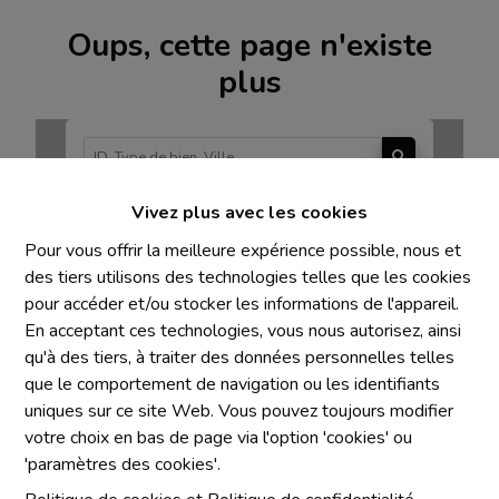
Oups, cette page n'existe
plus
Vivez plus avec les cookies
À Vendre
À Louer
Pour vous offrir la meilleure expérience possible, nous et
des tiers utilisons des technologies telles que les cookies
pour accéder et/ou stocker les informations de l'appareil.
En acceptant ces technologies, vous nous autorisez, ainsi
qu'à des tiers, à traiter des données personnelles telles
Mentions obligatoires
que le comportement de navigation ou les identifiants
uniques sur ce site Web. Vous pouvez toujours modifier
Chaque agence est juridiquement et financièrement
votre choix en bas de page via l'option 'cookies' ou
indépendante
'paramètres des cookies'.
SRL IMMO Water Lane - TVA BE 0755330288