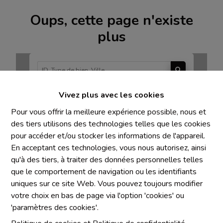
Oups, cette page n'existe
plus
Vivez plus avec les cookies
À Vendre
À Louer
Pour vous offrir la meilleure expérience possible, nous et
des tiers utilisons des technologies telles que les cookies
pour accéder et/ou stocker les informations de l'appareil.
En acceptant ces technologies, vous nous autorisez, ainsi
qu'à des tiers, à traiter des données personnelles telles
Mentions obligatoires
que le comportement de navigation ou les identifiants
uniques sur ce site Web. Vous pouvez toujours modifier
Chaque agence est juridiquement et financièrement
votre choix en bas de page via l'option 'cookies' ou
indépendante
'paramètres des cookies'.
SRL IMMO Water Lane - TVA BE 0755330288