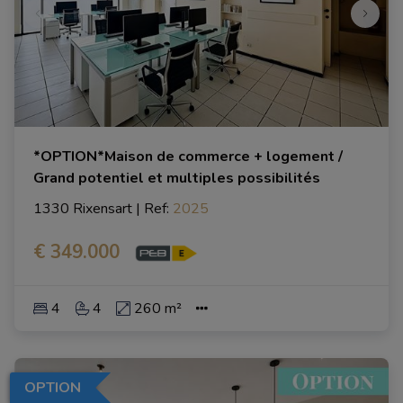
*OPTION*Maison de commerce + logement /
Grand potentiel et multiples possibilités
1330 Rixensart
|
Ref
: 
2025
€ 349.000
4
4
260 m²
OPTION