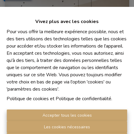
Vivez plus avec les cookies
Pour vous offrir la meilleure expérience possible, nous et
des tiers utilisons des technologies telles que les cookies
pour accéder et/ou stocker les informations de l'appareil.
En acceptant ces technologies, vous nous autorisez, ainsi
qu'à des tiers, à traiter des données personnelles telles
que le comportement de navigation ou les identifiants
uniques sur ce site Web. Vous pouvez toujours modifier
*OPTION*Volumes exceptionnels et
votre choix en bas de page via l'option 'cookies' ou
nombreuses possibilités d'aménagement.
'paramètres des cookies'.
1330 Rixensart
|
Ref
: 
2028
Politique de cookies
et
Politique de confidentialité
.
€ 349.000
Accepter tous les cookies
Les cookies nécessaires
4
4
260 m²