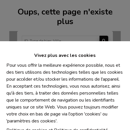
Oups, cette page n'existe
plus
Vivez plus avec les cookies
À Vendre
À Louer
Pour vous offrir la meilleure expérience possible, nous et
des tiers utilisons des technologies telles que les cookies
pour accéder et/ou stocker les informations de l'appareil.
En acceptant ces technologies, vous nous autorisez, ainsi
qu'à des tiers, à traiter des données personnelles telles
Mentions obligatoires
que le comportement de navigation ou les identifiants
uniques sur ce site Web. Vous pouvez toujours modifier
Chaque agence est juridiquement et financièrement
votre choix en bas de page via l'option 'cookies' ou
indépendante
'paramètres des cookies'.
SRL IMMO Water Lane - TVA BE 0755330288