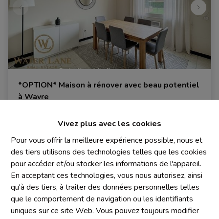
*OPTION* Maison à rénover avec beau potentiel
à Wavre
1300 Wavre
|
Ref
: 
2024
Vivez plus avec les cookies
€ 249.000
Pour vous offrir la meilleure expérience possible, nous et
des tiers utilisons des technologies telles que les cookies
pour accéder et/ou stocker les informations de l'appareil.
2
1
328 m²
En acceptant ces technologies, vous nous autorisez, ainsi
qu'à des tiers, à traiter des données personnelles telles
que le comportement de navigation ou les identifiants
uniques sur ce site Web. Vous pouvez toujours modifier