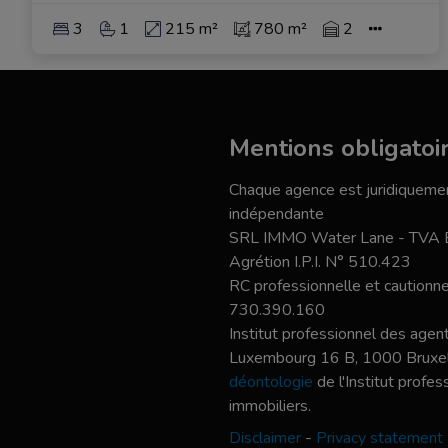
3
1
215 m²
780 m²
2
Mentions obligatoi
Chaque agence est juridiquemen
indépendante
SRL IMMO Water Lane - TVA
Agrétion I.P.I. N° 510.423
RC professionnelle et caution
730.390.160
Institut professionnel des agent
Luxembourg 16 B, 1000 Bruxel
déontologie
de l'Institut profe
immobiliers.
Disclaimer
-
Privacy statement