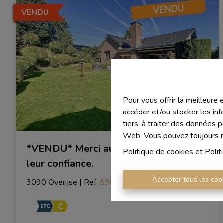
VENDU
Pour vous offrir la meilleure
accéder et/ou stocker les inf
tiers, à traiter des données 
Web. Vous pouvez toujours mo
*VENDU* Merci aux propriétaires pour
Politique de cookies
et
Polit
leur confiance.
Accepter tous les coo
3090 Overijse
|
Ref
: 
898