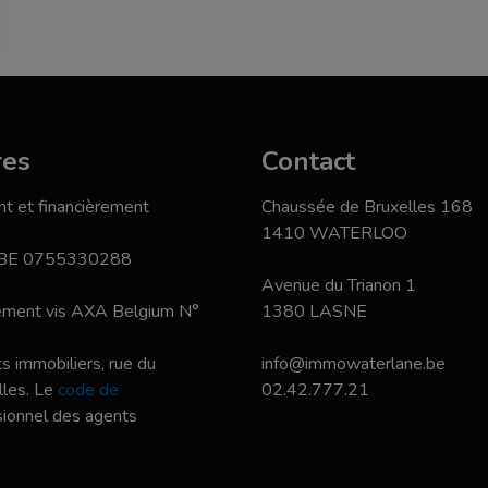
res
Contact
t et financièrement
Chaussée de Bruxelles 168
1410 WATERLOO
 BE 0755330288
Avenue du Trianon 1
nement vis AXA Belgium N°
1380 LASNE
s immobiliers, rue du
info@immowaterlane.be
les. Le
code de
02.42.777.21
ssionnel des agents