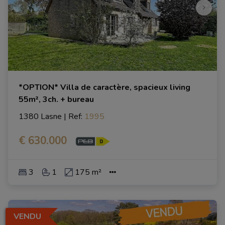
*OPTION* Villa de caractère, spacieux living
55m², 3ch. + bureau
1380 Lasne
|
Ref
: 
1995
€ 630.000
3
1
175 m²
VENDU