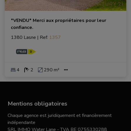
*VENDU* Merci aux propriétaires pour leur
confiance.
1380 Lasne
|
Ref
: 
1357
4
2
290 m²
Mentions obligatoires
Chaque agence est juridiquement et financièrement
indépendante
SRL IMMO Water Lane - TVA BE 0755330288