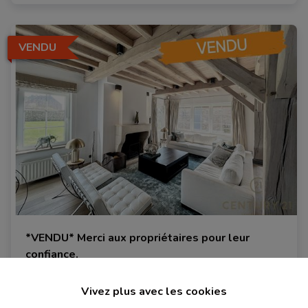
VENDU
*VENDU* Merci aux propriétaires pour leur
confiance.
1380 Lasne
|
Ref
: 
838
Vivez plus avec les cookies