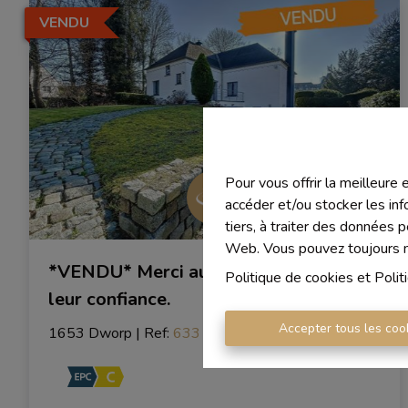
VENDU
Pour vous offrir la meilleure
accéder et/ou stocker les inf
tiers, à traiter des données 
Web. Vous pouvez toujours mo
*VENDU* Merci aux propriétaires pour
Politique de cookies
et
Polit
leur confiance.
Accepter tous les coo
1653 Dworp
|
Ref
: 
633