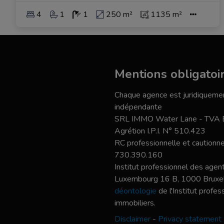
4
1
1
250 m²
1135 m²
Mentions obligatoi
Chaque agence est juridiquemen
indépendante
SRL IMMO Water Lane - TVA
Agrétion I.P.I. N° 510.423
RC professionnelle et caution
730.390.160
Institut professionnel des agent
Luxembourg 16 B, 1000 Bruxel
déontologie
de l'Institut profe
immobiliers.
Disclaimer
-
Privacy statement