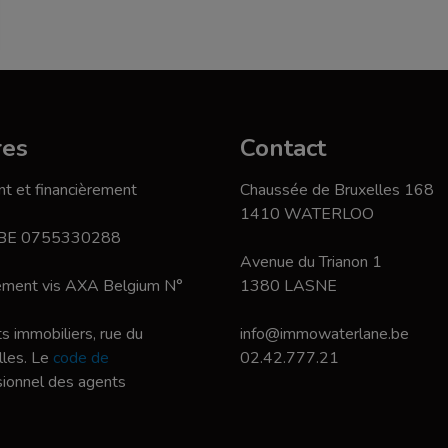
res
Contact
t et financièrement
Chaussée de Bruxelles 168
1410 WATERLOO
 BE 0755330288
Avenue du Trianon 1
nement vis AXA Belgium N°
1380 LASNE
s immobiliers, rue du
info@immowaterlane.be
les. Le
code de
02.42.777.21
ssionnel des agents