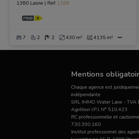
1380 Lasne
|
Ref
: 
1188
7
2
2
430 m²
4135 m²
Mentions obligatoi
Chaque agence est juridiquemen
indépendante
SRL IMMO Water Lane - TVA
Agrétion I.P.I. N° 510.423
RC professionnelle et caution
730.390.160
Institut professionnel des agent