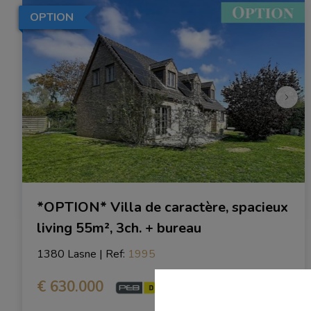
OPTION
*OPTION* Villa de caractère, spacieux
living 55m², 3ch. + bureau
1380 Lasne
|
Ref
: 
1995
€ 630.000