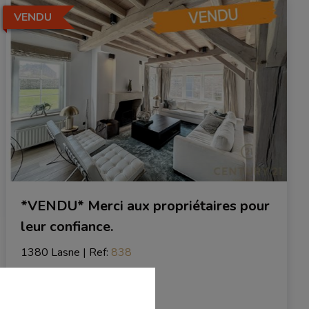
VENDU
*VENDU* Merci aux propriétaires pour
leur confiance.
1380 Lasne
|
Ref
: 
838