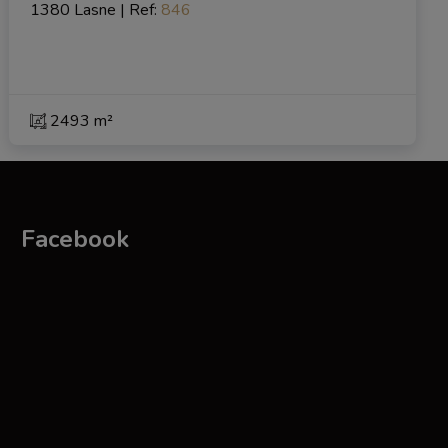
1380 Lasne
|
Ref
: 
846
2493 m²
Facebook