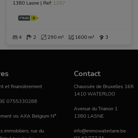
1380 Lasne
|
Ref
: 
1357
4
2
290 m²
1600 m²
3
res
Contact
t et financièrement
Chaussée de Bruxelles 168
1410 WATERLOO
 BE 0755330288
Avenue du Trianon 1
nement vis AXA Belgium N°
1380 LASNE
s immobiliers, rue du
info@immowaterlane.be