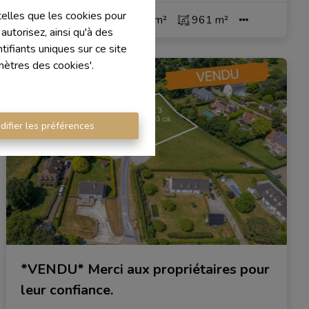
 telles que les cookies pour
3
1
1
220 m²
961 m²
autorisez, ainsi qu'à des
ifiants uniques sur ce site
mètres des cookies'.
VENDU
difier les préférences
*VENDU* Merci aux propriétaires pour
leur confiance.