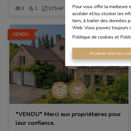
Pour vous offrir la meilleure
3
1
175 m²
777 m²
1
accéder et/ou stocker les inf
tiers, à traiter des données 
Web. Vous pouvez toujours mo
VENDU
Politique de cookies
et
Polit
Accepter tous les coo
*VENDU* Merci aux propriétaires pour
leur confiance.