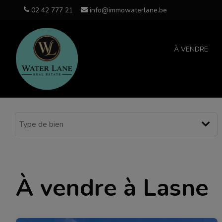
02 42 777 21
info@immowaterlane.be
À VENDRE
À vendre à Lasne