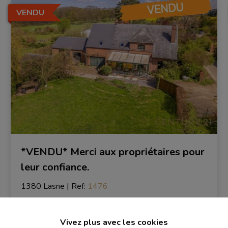
VENDU
*VENDU* Merci aux propriétaires pour
leur confiance.
1380 Lasne
|
Ref
: 
1476
Vivez plus avec les cookies