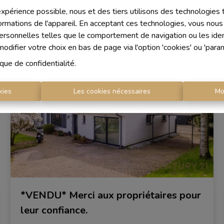
 expérience possible, nous et des tiers utilisons des technologies
5
1
1
298 m²
2500 m²
ormations de l'appareil. En acceptant ces technologies, vous nous 
personnelles telles que le comportement de navigation ou les ident
difier votre choix en bas de page via l'option 'cookies' ou 'para
VENDU
ique de confidentialité
.
kies
Les cookies nécessaires
Mo
*VENDU* Merci aux propriétaires pour
leur confiance.