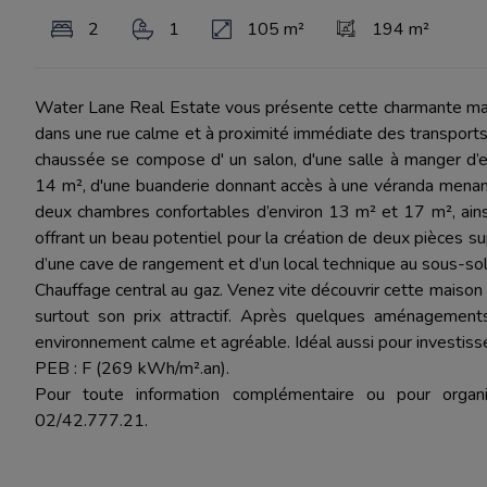
2
1
105 m²
194 m²
Water Lane Real Estate vous présente cette charmante mais
dans une rue calme et à proximité immédiate des transport
chaussée se compose d' un salon, d'une salle à manger d’e
14 m², d'une buanderie donnant accès à une véranda menant a
deux chambres confortables d’environ 13 m² et 17 m², ain
offrant un beau potentiel pour la création de deux pièces 
d’une cave de rangement et d’un local technique au sous-sol
Chauffage central au gaz. Venez vite découvrir cette maison 
surtout son prix attractif. Après quelques aménagements
environnement calme et agréable. Idéal aussi pour investiss
PEB : F (269 kWh/m².an).
Pour toute information complémentaire ou pour organ
02/42.777.21.