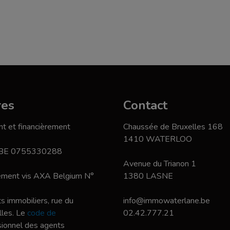
res
Contact
t et financièrement
Chaussée de Bruxelles 168
1410 WATERLOO
 BE 0755330288
Avenue du Trianon 1
nement vis AXA Belgium N°
1380 LASNE
s immobiliers, rue du
info@immowaterlane.be
les. Le
code de
02.42.777.21
ssionnel des agents