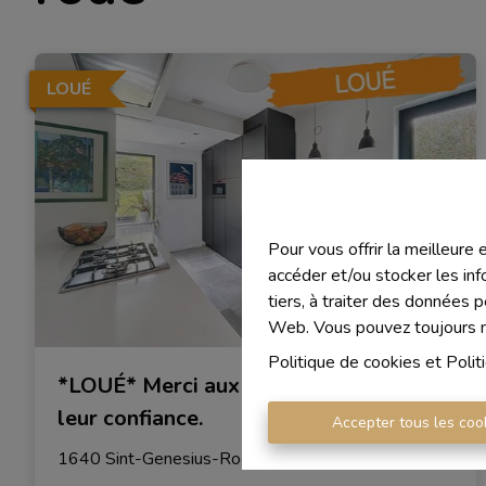
LOUÉ
Pour vous offrir la meilleure
accéder et/ou stocker les inf
tiers, à traiter des données 
Web. Vous pouvez toujours mo
Politique de cookies
et
Polit
*LOUÉ* Merci aux propriétaires pour
leur confiance.
Accepter tous les coo
1640 Sint-Genesius-Rode
|
Ref
: 
1889