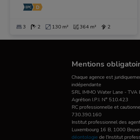
3
2
130 m²
364 m²
2
Mentions obligatoi
Chaque agence est juridiquemen
indépendante
SRL IMMO Water Lane - TVA
Agrétion I.P.I. N° 510.423
RC professionnelle et caution
730.390.160
Institut professionnel des agent
Luxembourg 16 B, 1000 Bruxel
déontologie
de l'Institut profe