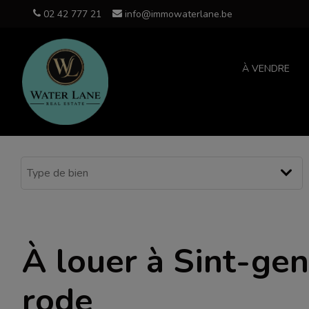
02 42 777 21
info@immowaterlane.be
À VENDRE
À louer à Sint-gen
rode