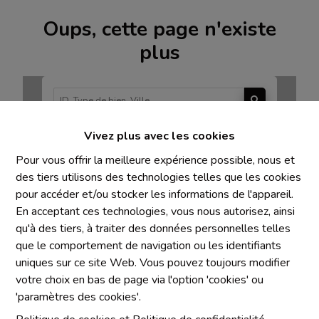
Oups, cette page n'existe
plus
Vivez plus avec les cookies
À Vendre
À Louer
Pour vous offrir la meilleure expérience possible, nous et
des tiers utilisons des technologies telles que les cookies
pour accéder et/ou stocker les informations de l'appareil.
En acceptant ces technologies, vous nous autorisez, ainsi
qu'à des tiers, à traiter des données personnelles telles
Mentions obligatoires
que le comportement de navigation ou les identifiants
uniques sur ce site Web. Vous pouvez toujours modifier
Chaque agence est juridiquement et financièrement
votre choix en bas de page via l'option 'cookies' ou
indépendante
'paramètres des cookies'.
SRL IMMO Water Lane - TVA BE 0755330288