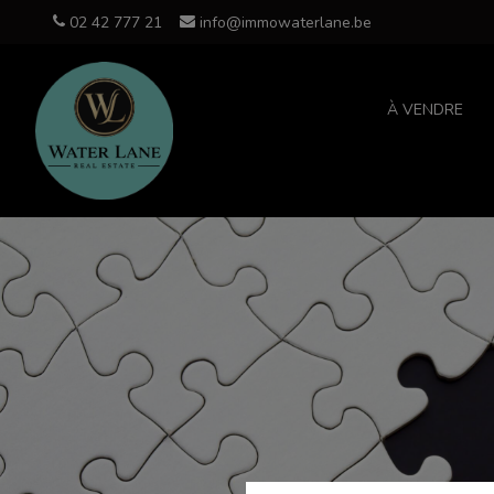
02 42 777 21
info@immowaterlane.be
À VENDRE