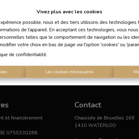
Vivez plus avec les cookies
 expérience possible, nous et des tiers utilisons des technologies
ormations de l'appareil. En acceptant ces technologies, vous nous 
À Vend
personnelles telles que le comportement de navigation ou les ident
difier votre choix en bas de page via l'option 'cookies' ou 'para
ique de confidentialité
.
kies
Les cookies nécessaires
Mo
res
Contact
t et financièrement
Chaussée de Bruxelles 168
1410 WATERLOO
 BE 0755330288