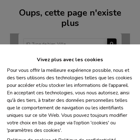
Oups, cette page n'existe
plus
Vivez plus avec les cookies
À Vendre
À Louer
Pour vous offrir la meilleure expérience possible, nous et
des tiers utilisons des technologies telles que les cookies
pour accéder et/ou stocker les informations de l'appareil.
En acceptant ces technologies, vous nous autorisez, ainsi
qu'à des tiers, à traiter des données personnelles telles
Mentions obligatoires
que le comportement de navigation ou les identifiants
uniques sur ce site Web. Vous pouvez toujours modifier
Chaque agence est juridiquement et financièrement
votre choix en bas de page via l'option 'cookies' ou
indépendante
'paramètres des cookies'.
SRL IMMO Water Lane - TVA BE 0755330288