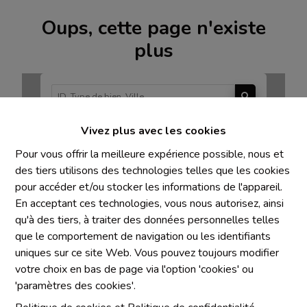
Oups, cette page n'existe
plus
Vivez plus avec les cookies
À Vendre
À Louer
Pour vous offrir la meilleure expérience possible, nous et
des tiers utilisons des technologies telles que les cookies
pour accéder et/ou stocker les informations de l'appareil.
En acceptant ces technologies, vous nous autorisez, ainsi
qu'à des tiers, à traiter des données personnelles telles
Mentions obligatoires
que le comportement de navigation ou les identifiants
uniques sur ce site Web. Vous pouvez toujours modifier
Chaque agence est juridiquement et financièrement
votre choix en bas de page via l'option 'cookies' ou
indépendante
'paramètres des cookies'.
SRL IMMO Water Lane - TVA BE 0755330288