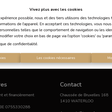
Vivez plus avec les cookies
 expérience possible, nous et des tiers utilisons des technologies
ormations de l'appareil. En acceptant ces technologies, vous nous 
À Vend
personnelles telles que le comportement de navigation ou les ident
difier votre choix en bas de page via l'option 'cookies' ou 'para
ique de confidentialité
.
kies
Les cookies nécessaires
Mo
res
Contact
t et financièrement
Chaussée de Bruxelles 168
1410 WATERLOO
 BE 0755330288