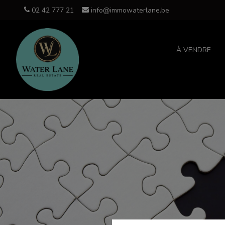
02 42 777 21
info@immowaterlane.be
À VENDRE