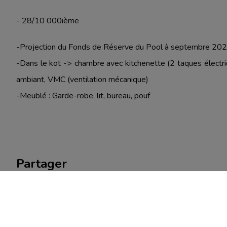
- 28/10 000ième
-Projection du Fonds de Réserve du Pool à septembre 20
-Dans le kot -> chambre avec kitchenette (2 taques électri
ambiant, VMC (ventilation mécanique)
-Meublé : Garde-robe, lit, bureau, pouf
Partager