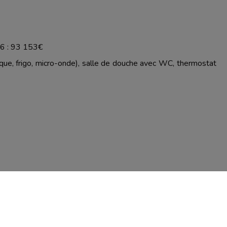
26 : 93 153€
que, frigo, micro-onde), salle de douche avec WC, thermostat