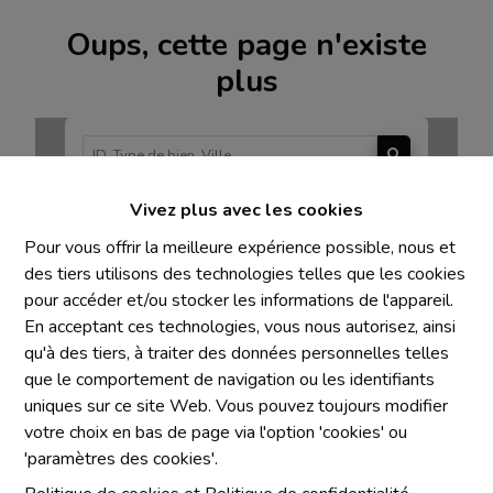
Oups, cette page n'existe
plus
Vivez plus avec les cookies
À Vendre
À Louer
Pour vous offrir la meilleure expérience possible, nous et
des tiers utilisons des technologies telles que les cookies
pour accéder et/ou stocker les informations de l'appareil.
En acceptant ces technologies, vous nous autorisez, ainsi
qu'à des tiers, à traiter des données personnelles telles
Mentions obligatoires
que le comportement de navigation ou les identifiants
uniques sur ce site Web. Vous pouvez toujours modifier
Chaque agence est juridiquement et financièrement
votre choix en bas de page via l'option 'cookies' ou
indépendante
'paramètres des cookies'.
SRL IMMO Water Lane - TVA BE 0755330288