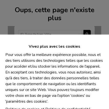
Oups, cette page n'existe
plus
Vivez plus avec les cookies
À Vendre
À Louer
Pour vous offrir la meilleure expérience possible, nous et
des tiers utilisons des technologies telles que les cookies
pour accéder et/ou stocker les informations de l'appareil.
En acceptant ces technologies, vous nous autorisez, ainsi
qu'à des tiers, à traiter des données personnelles telles
Mentions obligatoires
que le comportement de navigation ou les identifiants
uniques sur ce site Web. Vous pouvez toujours modifier
Chaque agence est juridiquement et financièrement
votre choix en bas de page via l'option 'cookies' ou
indépendante
'paramètres des cookies'.
SRL IMMO Water Lane - TVA BE 0755330288