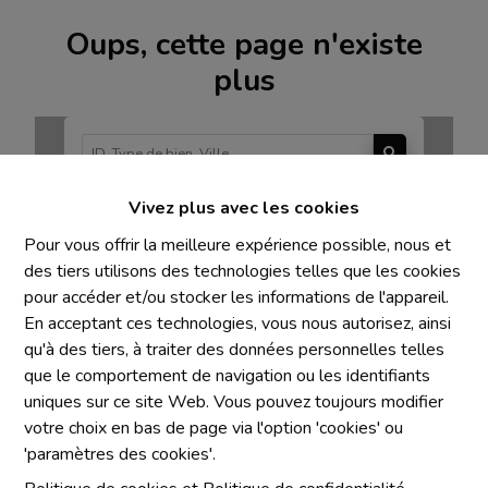
Oups, cette page n'existe
plus
Vivez plus avec les cookies
À Vendre
À Louer
Pour vous offrir la meilleure expérience possible, nous et
des tiers utilisons des technologies telles que les cookies
pour accéder et/ou stocker les informations de l'appareil.
En acceptant ces technologies, vous nous autorisez, ainsi
qu'à des tiers, à traiter des données personnelles telles
Mentions obligatoires
que le comportement de navigation ou les identifiants
uniques sur ce site Web. Vous pouvez toujours modifier
Chaque agence est juridiquement et financièrement
votre choix en bas de page via l'option 'cookies' ou
indépendante
'paramètres des cookies'.
SRL IMMO Water Lane - TVA BE 0755330288