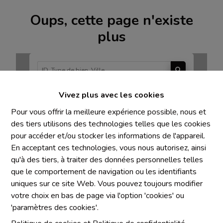
Oups, cette page n'existe
plus
Vivez plus avec les cookies
À Vendre
À Louer
Pour vous offrir la meilleure expérience possible, nous et
des tiers utilisons des technologies telles que les cookies
pour accéder et/ou stocker les informations de l'appareil.
En acceptant ces technologies, vous nous autorisez, ainsi
qu'à des tiers, à traiter des données personnelles telles
Mentions obligatoires
que le comportement de navigation ou les identifiants
uniques sur ce site Web. Vous pouvez toujours modifier
Chaque agence est juridiquement et financièrement
votre choix en bas de page via l'option 'cookies' ou
indépendante
'paramètres des cookies'.
SRL IMMO Water Lane - TVA BE 0755330288