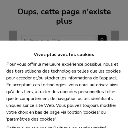
Oups, cette page n'existe
plus
Vivez plus avec les cookies
À Vendre
À Louer
Pour vous offrir la meilleure expérience possible, nous et
des tiers utilisons des technologies telles que les cookies
pour accéder et/ou stocker les informations de l'appareil.
En acceptant ces technologies, vous nous autorisez, ainsi
qu'à des tiers, à traiter des données personnelles telles
Mentions obligatoires
que le comportement de navigation ou les identifiants
uniques sur ce site Web. Vous pouvez toujours modifier
Chaque agence est juridiquement et financièrement
votre choix en bas de page via l'option 'cookies' ou
indépendante
'paramètres des cookies'.
SRL IMMO Water Lane - TVA BE 0755330288